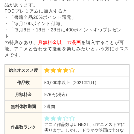
品があります。
FODプレミアムに加入すると
・「書籍全品20%ポイント還元」
・「毎月100ポイント付与」
・「毎月8日・18日・28日に400ポイントずつプレゼン
ト」
の特典があり、
月額料金以上の漫画
を購入することが可
能。アニメと合わせて漫画を楽しみたいという方にオスス
メです。
総合オススメ度
作品数
50,000本以上（2021年1月）
月額料金
976円(税込)
無料体験期間
2週間
アニメ作品数はU-NEXT、dアニメストアに
作品数ランク
劣ります。しかし、ドラマや映画は十分な