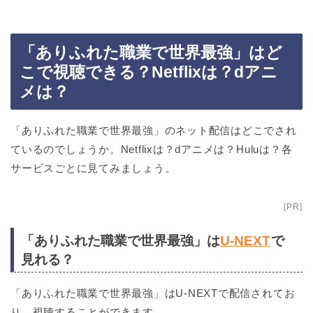
「ありふれた職業で世界最強」はど
こで視聴できる？Netflixは？dアニ
メは？
「ありふれた職業で世界最強」のネット配信はどこでされ
ているのでしょうか。Netflixは？dアニメは？Huluは？各
サービスごとに見てみましょう。
[PR]
「ありふれた職業で世界最強」は
U-NEXT
で
見れる？
「ありふれた職業で世界最強」はU-NEXTで配信されてお
り、視聴することができます。