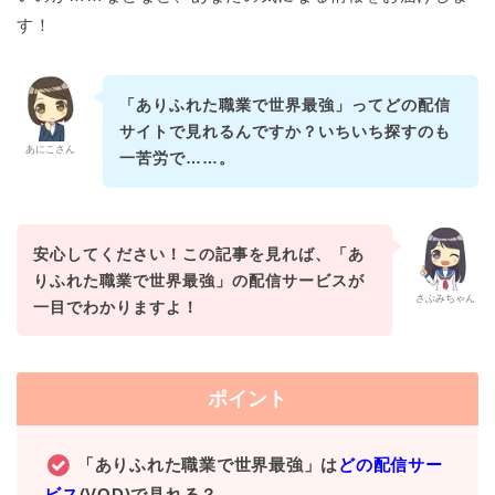
す！
「ありふれた職業で世界最強」ってどの配信
サイトで見れるんですか？いちいち探すのも
あにこさん
一苦労で……。
安心してください！この記事を見れば、「あ
りふれた職業で世界最強」の配信サービスが
さぶみちゃん
一目でわかりますよ！
ポイント
「ありふれた職業で世界最強」は
どの配信サー
ビス
(VOD)で見れる？