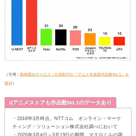
（引用：
動画配信サービス・U-NEXTが「アニメ見放題作品数No.1」を
獲得
）
dアニメストアも作品数No.1のデータあり
・2018年3月時点、NTTコム オンライン・マーケ
ティング・ソリューション株式会社調べにおいて
・2020年3月4日～3月19日の期間、マクロミルの調