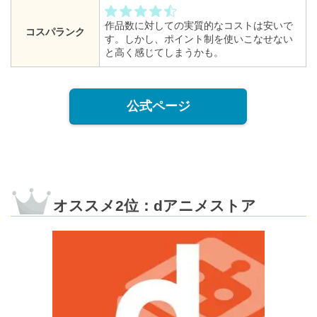
作品数に対しての実質的なコストは安いで
コスパランク
す。しかし、ポイント制を使いこなせない
と高く感じてしまうかも。
公式ページ
オススメ2位：dアニメストア