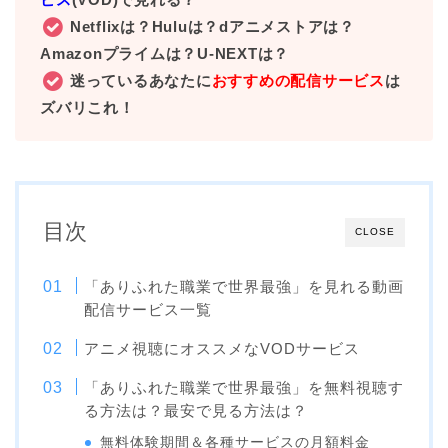
Netflixは？Huluは？dアニメストアは？
Amazonプライムは？U-NEXTは？
迷っているあなたに
おすすめの配信サービス
は
ズバリこれ！
目次
CLOSE
「ありふれた職業で世界最強」を見れる動画
配信サービス一覧
アニメ視聴にオススメなVODサービス
「ありふれた職業で世界最強」を無料視聴す
る方法は？最安で見る方法は？
無料体験期間＆各種サービスの月額料金