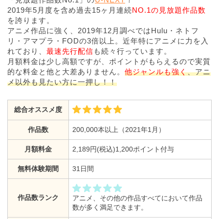
2019年5月度を含め過去15ヶ月連続
NO.1の見放題作品数
を誇ります。
アニメ作品に強く、2019年12月調べではHulu・ネトフ
リ・アマプラ・FODの3倍以上。近年特にアニメに力を入
れており、
最速先行配信
も続々行っています。
月額料金は少し高額ですが、ポイントがもらえるので実質
的な料金と他と大差ありません。
他ジャンルも強く
、アニ
メ以外も見たい方に一押し！！
総合オススメ度
作品数
200,000本以上（2021年1月）
月額料金
2,189円(税込)1,200ポイント付与
無料体験期間
31日間
作品数ランク
アニメ、その他の作品すべてにおいて作品
数が多く満足できます。