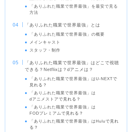
「ありふれた職業で世界最強」を最安で見る
方法
「ありふれた職業で世界最強」とは
「ありふれた職業で世界最強」の概要
メインキャスト
スタッフ・制作
「ありふれた職業で世界最強」はどこで視聴
できる？Netflixは？dアニメは？
「ありふれた職業で世界最強」は
U-NEXT
で
見れる？
「ありふれた職業で世界最強」は
dアニメストア
で見れる？
「ありふれた職業で世界最強」は
FODプレミアム
で見れる？
「ありふれた職業で世界最強」は
Hulu
で見れ
る？