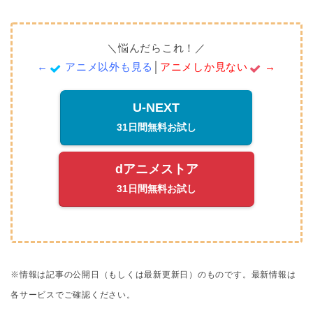
＼悩んだらこれ！／
←
アニメ以外も見る
│
アニメしか見ない
→
U-NEXT
31日間無料お試し
dアニメストア
31日間無料お試し
※情報は記事の公開日（もしくは最新更新日）のものです。
最新情報は
各サービスでご確認ください。