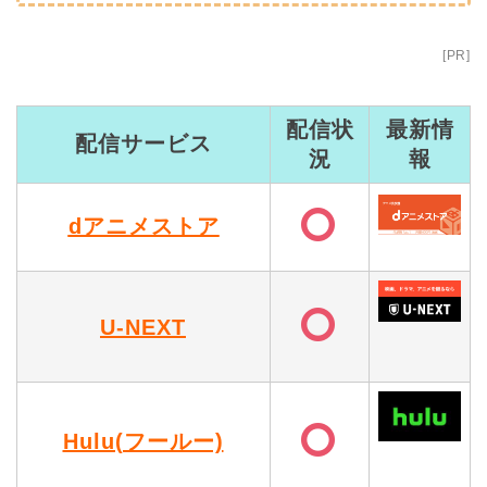
[PR]
配信状
最新情
配信サービス
況
報
dアニメストア
U-NEXT
Hulu(フールー)