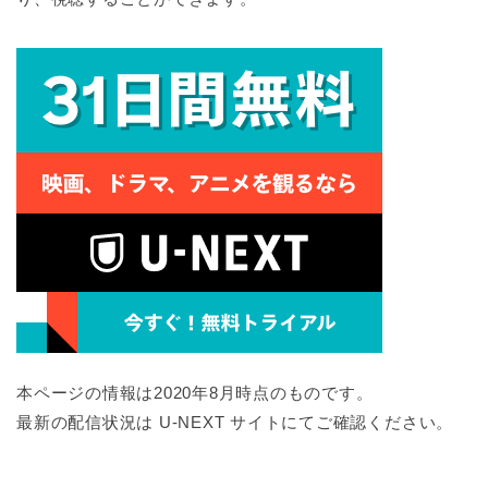
本ページの情報は2020年8月時点のものです。
最新の配信状況は U-NEXT サイトにてご確認ください。