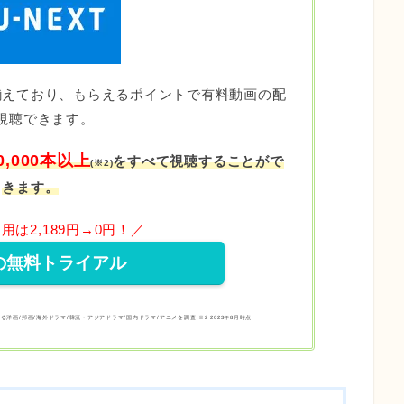
揃えており、もらえるポイントで有料動画の配
視聴できます。
0,000本以上
をすべて視聴することがで
(
※2)
きます。
用は2,189円→0円！／
の無料トライアル
おける洋画/邦画/海外ドラマ/韓流・アジアドラマ/国内ドラマ/アニメを調査 ※2 2023年8⽉時点