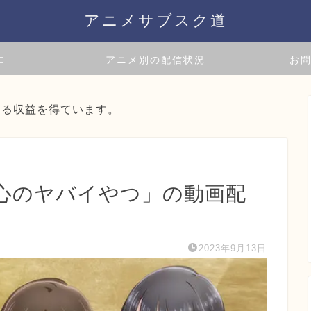
アニメサブスク道
E
アニメ別の配信状況
お
よる収益を得ています。
心のヤバイやつ」の動画配
2023年9月13日