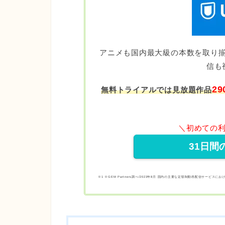
アニメも国内最大級の本数を取り
信も
29
無料トライアルでは⾒放題作品
＼初めての利
31日間
※1 ※GEM Partners調べ/2023年8⽉ 国内の主要な定額制動画配信サービスに