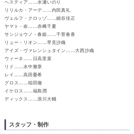
ヘスティア……水瀬いのり
リリルカ・アーデ……内田真礼
ヴェルフ・クロッゾ……細谷佳正
ヤマト・命……赤﨑千夏
サンジョウノ・春姫……千菅春香
リュー・リオン……早見沙織
アイズ・ヴァレンシュタイン……大西沙織
ウィーネ……日高里菜
リド……水中雅章
レイ……高田憂希
グロス……稲田徹
イケロス……福島潤
ディックス……浪川大輔
スタッフ・制作