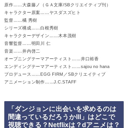
原作……大森藤ノ（ＧＡ文庫/SBクリエイティブ刊）
キャラクター原案……ヤスダスズヒト
監督……橘 秀樹
シリーズ構成……白根秀樹
キャラクターデザイン……木本茂樹
音響監督……明田川 仁
音楽……井内啓二
オープニングテーマアーティスト……井口裕香
エンディングテーマアーティスト……sajou no hana
プロデュース……EGG FIRM／SBクリエイティブ
アニメーション制作……J.C.STAFF
「ダンジョンに出会いを求めるのは
間違っているだろうかlll」はどこで
視聴できる？Netflixは？dアニメは？