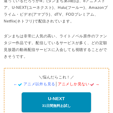
違っているだろうかlll」(ダンまち第3期)は、dアニメスト
ア、U-NEXT(ユーネクスト)、Hulu(フールー)、Amazonプ
ライム・ビデオ(アマプラ)、dTV、FODプレミアム、
Netflix(ネトフリ)で配信されています。
ダンまちは非常に人気の高い、ライトノベル原作のファン
タジー作品です。配信しているサービスが多く、どの定額
見放題の動画配信サービスに入会しても視聴することがで
きそうです。
＼悩んだらこれ！／
←
アニメ以外も見る
│
アニメしか見ない
→
U-NEXT
31日間無料お試し