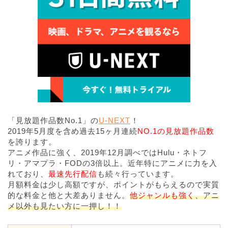
「見放題作品数No.1」の
U-NEXT
！
2019年5月度を含め過去15ヶ月連続
NO.1の見放題作品数
を誇ります。
アニメ作品に強く、2019年12月調べではHulu・ネトフ
リ・アマプラ・FODの3倍以上。近年特にアニメに力を入
れており、
最速先行配信
も続々行っています。
月額料金は少し高額ですが、ポイントがもらえるので実質
的な料金と他と大差ありません。
他ジャンルも強く
、アニ
メ以外も見たい方に一押し！！