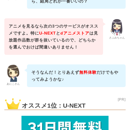
ら、結局どれが一番いいの？
アニメを見るなら次の3つのサービスがオスス
メですよ。特に
U-NEXT
と
dアニメストア
は見
さぶみちゃん
放題作品数が群を抜いているので、どちらか
を選んでおけば間違いありません！
そうなんだ！とりあえず
無料体験
だけでもや
ってみようかな♪
あにこさん
[PR]
オススメ1位：U-NEXT