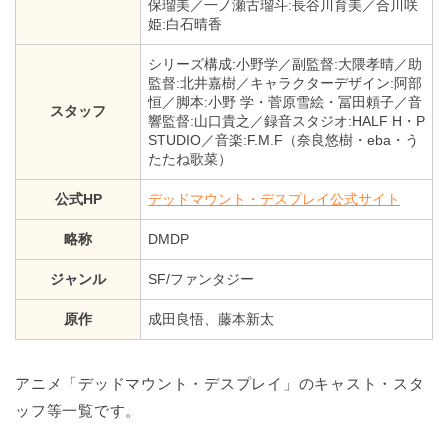
保瑠美／一ノ瀬古瑠斗:長谷川育美／合川咲
姫:白石晴香
シリーズ構成:小野学／副監督:大隈孝晴／助
監督:北井嘉樹／キャラクターデザイン:阿部
恒／脚本:小野 学・菅原雪絵・冨田頼子／音
スタッフ
響監督:山口貴之／録音スタジオ:HALF H・P
STUDIO／音楽:F.M.F（奈良悠樹・eba・う
たたね歌菜）
公式HP
デッドマウント・デスプレイ公式サイト
略称
DMDP
ジャンル
SF/ファンタジー
原作
成田良悟、藤本新太
アニメ「デッドマウント・デスプレイ」のキャスト・スタ
ッフ等一覧です。