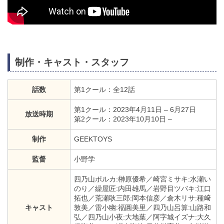
制作・キャスト・スタッフ
話数
第1クール：全12話
第1クール：2023年4月11日 – 6月27日
放送時期
第2クール：2023年10月10日 –
制作
GEEKTOYS
監督
小野学
四乃山ポルカ:榊原優希／崎宮ミサキ:水瀬い
のり／繰屋匠:内田雄馬／岩野目ツバキ:江口
拓也／荒瀬耿三郎:岡本信彦／倉木リサ:種﨑
キャスト
敦美／雷小幽:福圓美里／四乃山呂算:山路和
弘／四乃山小夜:大地葉／阿字城イズナ:大久