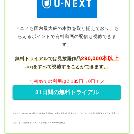
アニメも国内最大級の本数を取り揃えており、も
らえるポイントで有料動画の配信も視聴できま
す。
290,000本以上
無料トライアルでは⾒放題作品
をすべて視聴することができます。
(
※2)
＼初めての利用は2,189円→0円！／
31日間の無料トライアル
※1 ※GEM Partners調べ/2023年8⽉ 国内の主要な定額制動画配信サービスにおける洋画/邦画/海外ドラマ/韓流・ア
ジアドラマ/国内ドラマ/アニメを調査 ※2 2023年8⽉時点