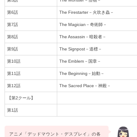
第5話
The Monster－怪物－
第6話
The Firestarter－火吹き蟲－
第7話
The Magician－奇術師－
第8話
The Assassin－暗殺者－
第9話
The Signpost－道標－
第10話
The Emblem－国章－
第11話
The Beginning－始動－
第12話
The Sacred Place－神殿－
【第2クール】
第1話
アニメ「デッドマウント・デスプレイ」の各