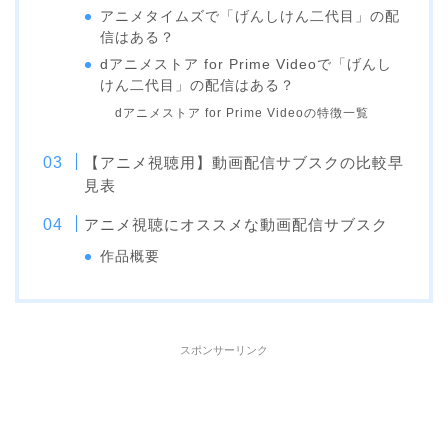
アニメタイムズで「げんしけん二代目」の配
信はある？
dアニメストア for Prime Videoで「げんし
けん二代目」の配信はある？
dアニメストア for Prime Videoの特徴一覧
【アニメ視聴用】動画配信サブスクの比較早
見表
アニメ視聴にオススメな動画配信サブスク
作品概要
スポンサーリンク