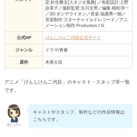
定:針生勝文[スタジオ風雅] ／色彩設計:上野
詠美子／撮影監督:古川文男／編集:植松淳一
／3D:ダンデライオン／音楽:福廣秀一朗／
音楽制作:スターチャイルドレコード／アニ
メーション制作:Production I.G
公式HP
げんしけん二代目公式サイト
ジャンル
ドラマ/青春
原作
木尾士目
アニメ「げんしけん二代目」のキャスト・スタッフ等一覧
です。
キャストやスタッフ、制作などの作品情報は
こちらです。
あにこさん