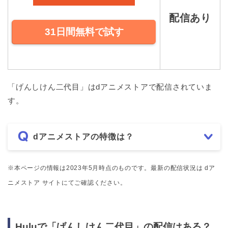
配信あり
31日間無料で試す
「げんしけん二代目」はdアニメストアで配信されていま
す。
dアニメストアの特徴は？
※本ページの情報は2023年5月時点のものです。最新の配信状況は dア
ニメストア サイトにてご確認ください。
Huluで「げんしけん二代目」の配信はある？