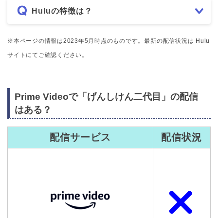
Huluの特徴は？
※本ページの情報は2023年5月時点のものです。最新の配信状況は Hulu
サイトにてご確認ください。
Prime Videoで「げんしけん二代目」の配信
はある？
配信サービス
配信状況