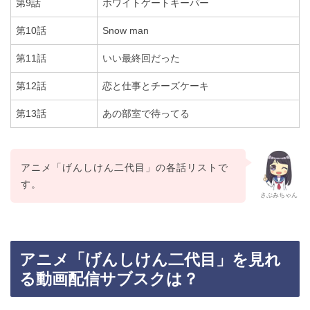
第9話
ホワイトゲートキーパー
第10話
Snow man
第11話
いい最終回だった
第12話
恋と仕事とチーズケーキ
第13話
あの部室で待ってる
アニメ「げんしけん二代目」の各話リストで
す。
さぶみちゃん
アニメ「げんしけん二代目」を見れ
る動画配信サブスクは？