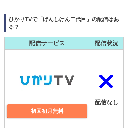
ひかりTVで「げんしけん二代目」の配信はあ
る？
配信サービス
配信状況
配信なし
初回初月無料