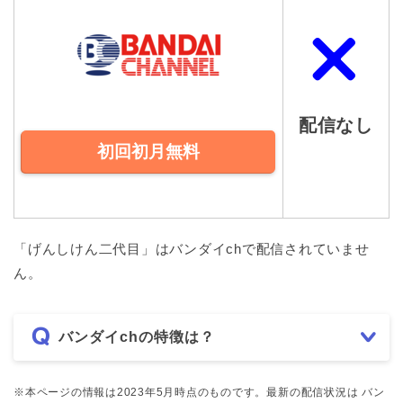
配信なし
初回初月無料
「げんしけん二代目」はバンダイchで配信されていませ
ん。
バンダイchの特徴は？
※本ページの情報は2023年5月時点のものです。最新の配信状況は バン