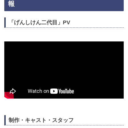
報
「げんしけん二代目」PV
制作・キャスト・スタッフ