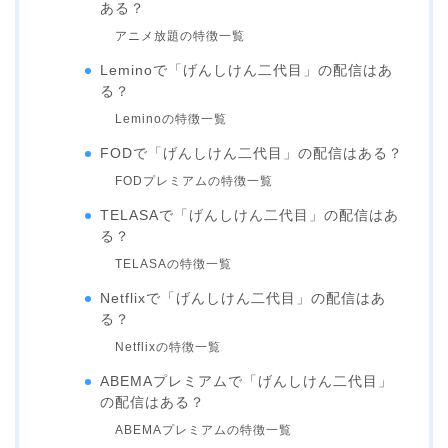
ある？
アニメ放題の特徴一覧
Leminoで「げんしけん二代目」の配信はあ
る？
Leminoの特徴一覧
FODで「げんしけん二代目」の配信はある？
FODプレミアムの特徴一覧
TELASAで「げんしけん二代目」の配信はあ
る？
TELASAの特徴一覧
Netflixで「げんしけん二代目」の配信はあ
る？
Netflixの特徴一覧
ABEMAプレミアムで「げんしけん二代目」
の配信はある？
ABEMAプレミアムの特徴一覧