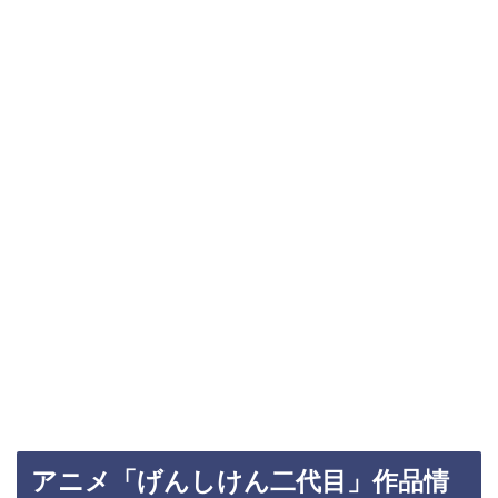
アニメ「げんしけん二代目」作品情