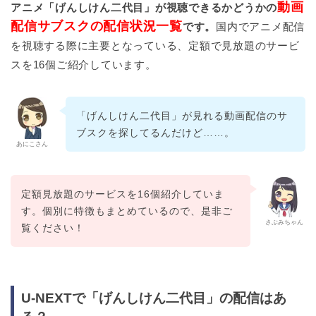
動画
アニメ「げんしけん二代目」が視聴できるかどうかの
配信サブスクの配信状況一覧
です。
国内でアニメ配信
を視聴する際に主要となっている、定額で見放題のサービ
スを16個ご紹介しています。
「げんしけん二代目」が見れる動画配信のサ
ブスクを探してるんだけど……。
あにこさん
定額見放題のサービスを16個紹介していま
す。個別に特徴もまとめているので、是非ご
さぶみちゃん
覧ください！
U-NEXTで「げんしけん二代目」の配信はあ