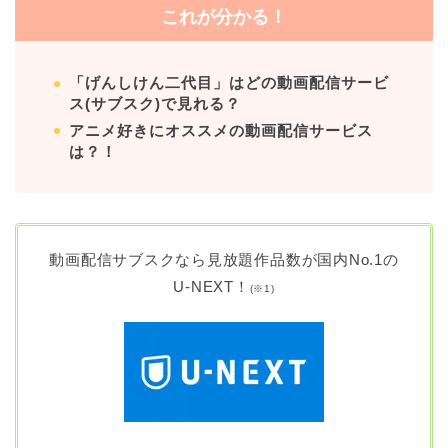
これが分かる！
「げんしけん二代目」はどの動画配信サービ
ス(サブスク)で見れる？
アニメ好きにオススメの動画配信サービス
は？！
動画配信サブスクなら見放題作品数が国内No.1の
U-NEXT！
(
※1)