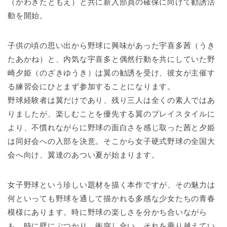
（かわきたともえ）と共に新入部員の確保に向けて勧誘活
動を開始。
子供の頃の思い出から野球に興味があった宇喜多茜（うき
たあかね）と、内気な宇喜多と偶然行動を共にしていた野
崎夕姫（のざきゆうき）は翼の勧誘を受け、彼女が主催す
る練習会にひとまず参加することになります。
野球経験者は翼だけであり、残り三人は全くの素人ではあ
りましたが、楽しむことを優先する翼のプレイスタイルに
より、不慣れながらに野球の面白さを感じ取った茜と夕姫
は同好会への入部を決意。そこから女子硬式野球の全国大
会へ向け、翼達のあつい夏が始まります。
女子野球という珍しい題材を描く本作ですが、その魅力は
何といっても野球を通して描かれる多感な少女たちの青春
模様にあります。時に野球の楽しさを分かち合いながら
も、時に壁にぶつかり、衝突し合い、それを乗り越えてい