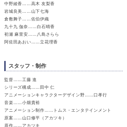
中野綾香……高木 友梨香
岩城良美……山下七海
倉敷舞子……佐伯伊織
九十九 伽奈……白石晴香
初瀬 麻里安……八島さらら
阿佐田あおい……立花理香
スタッフ・制作
監督……工藤 進
シリーズ構成……田中 仁
アニメーションキャラクターデザイン野……口孝行
音楽……小畑貴裕
アニメーション制作……トムス・エンタテインメント
原案……山口修平（アカツキ）
原作……アカツキ