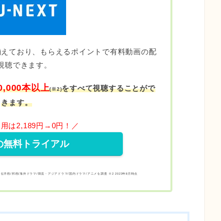
揃えており、もらえるポイントで有料動画の配
視聴できます。
0,000本以上
をすべて視聴することがで
(
※2)
きます。
用は2,189円→0円！／
の無料トライアル
おける洋画/邦画/海外ドラマ/韓流・アジアドラマ/国内ドラマ/アニメを調査 ※2 2023年8⽉時点