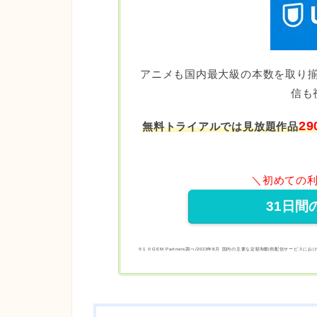
アニメも国内最大級の本数を取り
信も
29
無料トライアルでは⾒放題作品
＼初めての利
31日間
※1 ※GEM Partners調べ/2023年8⽉ 国内の主要な定額制動画配信サービスに