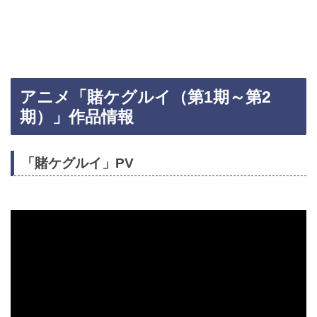
アニメ「賭ケグルイ（第1期～第2
期）」作品情報
「賭ケグルイ」PV