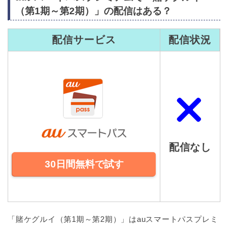
（第1期～第2期）」の配信はある？
配信サービス
配信状況
配信なし
30日間無料で試す
「賭ケグルイ（第1期～第2期）」はauスマートパスプレミ