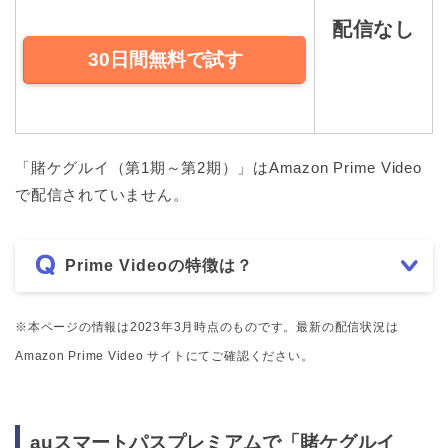
配信なし
30日間無料で試す
「賭ケグルイ（第1期～第2期）」はAmazon Prime Video
で配信されていません。
Prime Videoの特徴は？
※本ページの情報は2023年3月時点のものです。最新の配信状況は
Amazon Prime Video サイトにてご確認ください。
auスマートパスプレミアムで「賭ケグルイ