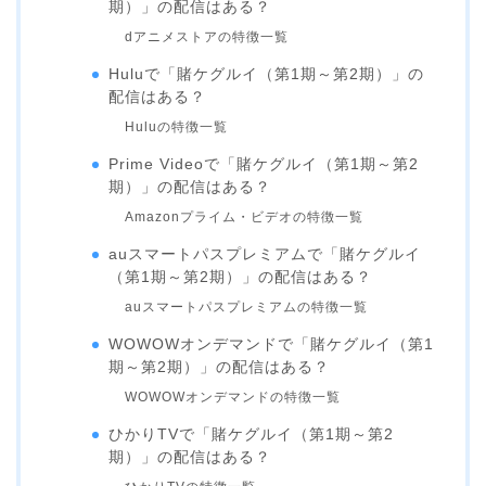
期）」の配信はある？
dアニメストアの特徴一覧
Huluで「賭ケグルイ（第1期～第2期）」の
配信はある？
Huluの特徴一覧
Prime Videoで「賭ケグルイ（第1期～第2
期）」の配信はある？
Amazonプライム・ビデオの特徴一覧
auスマートパスプレミアムで「賭ケグルイ
（第1期～第2期）」の配信はある？
auスマートパスプレミアムの特徴一覧
WOWOWオンデマンドで「賭ケグルイ（第1
期～第2期）」の配信はある？
WOWOWオンデマンドの特徴一覧
ひかりTVで「賭ケグルイ（第1期～第2
期）」の配信はある？