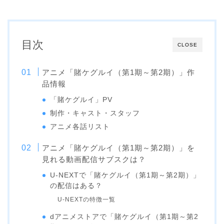
目次
CLOSE
アニメ「賭ケグルイ（第1期～第2期）」作
品情報
「賭ケグルイ」PV
制作・キャスト・スタッフ
アニメ各話リスト
アニメ「賭ケグルイ（第1期～第2期）」を
見れる動画配信サブスクは？
U-NEXTで「賭ケグルイ（第1期～第2期）」
の配信はある？
U-NEXTの特徴一覧
dアニメストアで「賭ケグルイ（第1期～第2