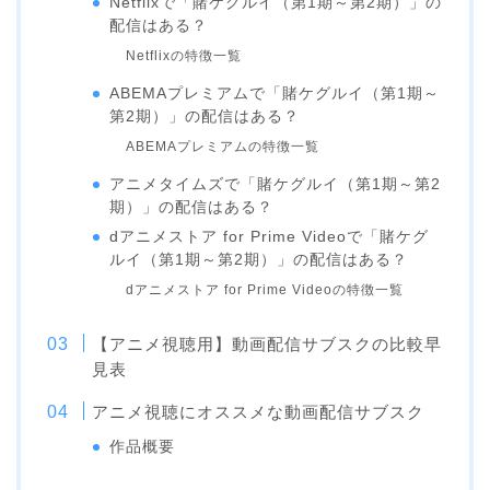
Netflixで「賭ケグルイ（第1期～第2期）」の
配信はある？
Netflixの特徴一覧
ABEMAプレミアムで「賭ケグルイ（第1期～
第2期）」の配信はある？
ABEMAプレミアムの特徴一覧
アニメタイムズで「賭ケグルイ（第1期～第2
期）」の配信はある？
dアニメストア for Prime Videoで「賭ケグ
ルイ（第1期～第2期）」の配信はある？
dアニメストア for Prime Videoの特徴一覧
【アニメ視聴用】動画配信サブスクの比較早
見表
アニメ視聴にオススメな動画配信サブスク
作品概要