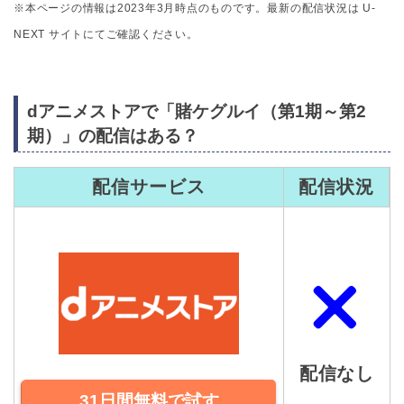
※本ページの情報は2023年3月時点のものです。最新の配信状況は U-
NEXT サイトにてご確認ください。
dアニメストアで「賭ケグルイ（第1期～第2
期）」の配信はある？
配信サービス
配信状況
配信なし
31日間無料で試す