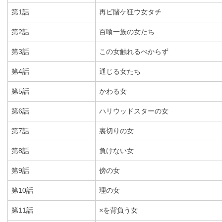
第1話
再ビ賭ケ狂ウ女タチ
第2話
百喰一族の女たち
第3話
この女触れるべからず
第4話
通じる女たち
第5話
かわる女
第6話
ハリウッドスターの女
第7話
裏切りの女
第8話
負けない女
第9話
傍の女
第10話
理の女
第11話
×を背負う女