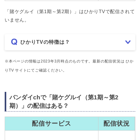
「賭ケグルイ（第1期～第2期）」はひかりTVで配信されて
いません。
ひかりTVの特徴は？
※本ページの情報は2023年3月時点のものです。最新の配信状況は ひか
りTV サイトにてご確認ください。
バンダイchで「賭ケグルイ（第1期～第2
期）」の配信はある？
配信サービス
配信状況