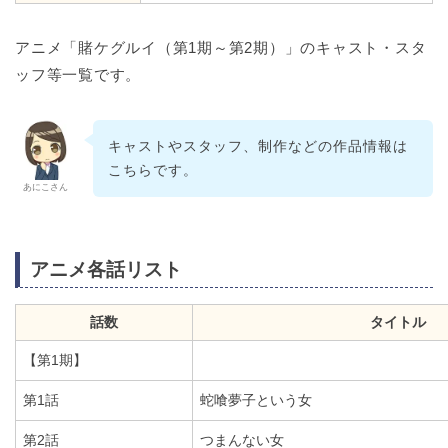
アニメ「賭ケグルイ（第1期～第2期）」のキャスト・スタ
ッフ等一覧です。
キャストやスタッフ、制作などの作品情報は
こちらです。
あにこさん
アニメ各話リスト
話数
タイトル
【第1期】
第1話
蛇喰夢子という女
第2話
つまんない女