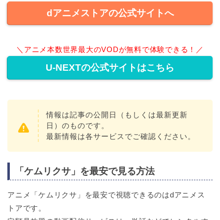
dアニメストアの公式サイトへ
＼アニメ本数世界最大のVODが無料で体験できる！／
U-NEXTの公式サイトはこちら
情報は記事の公開日（もしくは最新更新
日）のものです。
最新情報は各サービスでご確認ください。
「ケムリクサ」を最安で見る方法
アニメ「ケムリクサ」を最安で視聴できるのはdアニメス
トアです。