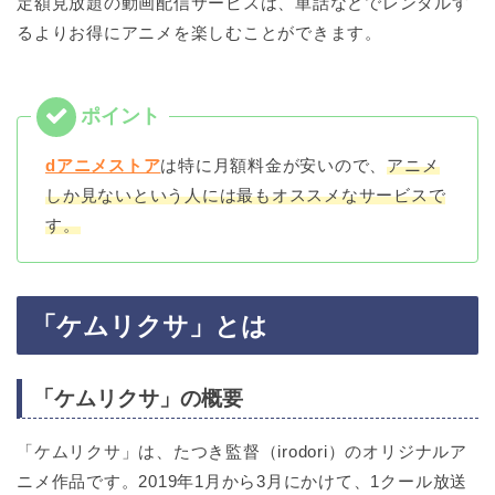
定額見放題の動画配信サービスは、単話などでレンタルす
るよりお得にアニメを楽しむことができます。
dアニメストア
は特に月額料金が安いので、
アニメ
しか見ないという人には最もオススメなサービスで
す。
「ケムリクサ」とは
「ケムリクサ」の概要
「ケムリクサ」は、たつき監督（irodori）のオリジナルア
ニメ作品です。2019年1月から3月にかけて、1クール放送