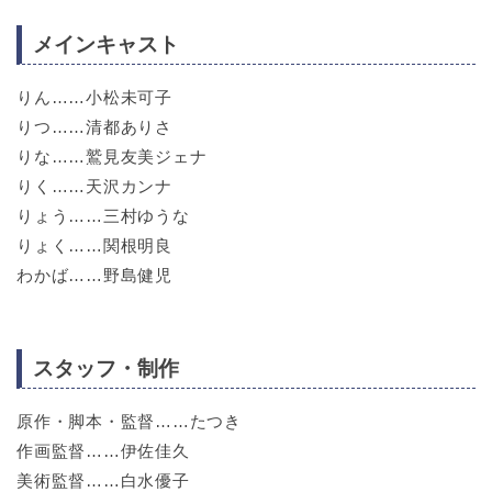
メインキャスト
りん……小松未可子
りつ……清都ありさ
りな……鷲見友美ジェナ
りく……天沢カンナ
りょう……三村ゆうな
りょく……関根明良
わかば……野島健児
スタッフ・制作
原作・脚本・監督……たつき
作画監督……伊佐佳久
美術監督……白水優子