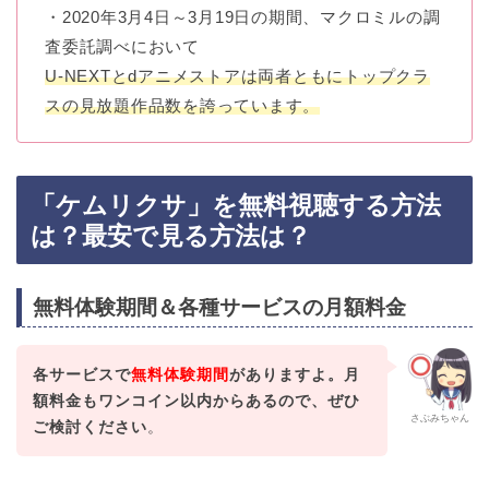
・2020年3月4日～3月19日の期間、マクロミルの調
査委託調べにおいて
U-NEXTとdアニメストアは両者ともにトップクラ
スの見放題作品数を誇っています。
「ケムリクサ」を無料視聴する方法
は？最安で見る方法は？
無料体験期間＆各種サービスの月額料金
各サービスで
無料体験期間
がありますよ。月
額料金もワンコイン以内からあるので、ぜひ
さぶみちゃん
ご検討ください
。