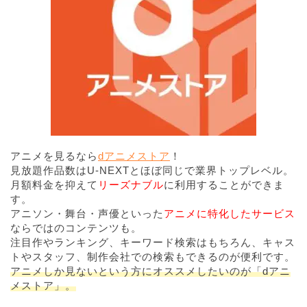
アニメを見るなら
dアニメストア
！
見放題作品数はU-NEXTとほぼ同じで業界トップレベル。
月額料金を抑えて
リーズナブル
に利用することができま
す。
アニソン・舞台・声優といった
アニメに特化したサービス
ならではのコンテンツも。
注目作やランキング、キーワード検索はもちろん、キャス
トやスタッフ、制作会社での検索もできるのが便利です。
アニメしか見ないという方にオススメしたいのが「dアニ
メストア」。