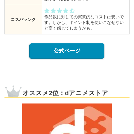
作品数に対しての実質的なコストは安いで
コスパランク
す。しかし、ポイント制を使いこなせない
と高く感じてしまうかも。
公式ページ
オススメ2位：dアニメストア