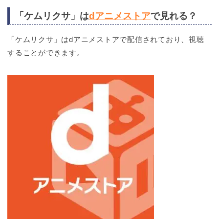
「ケムリクサ」は
dアニメストア
で見れる？
「ケムリクサ」はdアニメストアで配信されており、視聴
することができます。