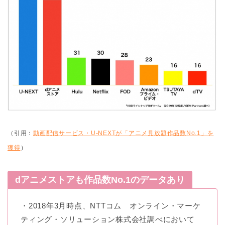
（引用：
動画配信サービス・U-NEXTが「アニメ見放題作品数No.1」を
獲得
）
dアニメストアも作品数No.1のデータあり
・2018年3月時点、NTTコム オンライン・マーケ
ティング・ソリューション株式会社調べにおいて