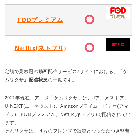
FODプレミアム
Netflix(ネトフリ)
定額で見放題の動画配信サービス7サイトにおける、
「ケ
ムリクサ」配信状況
の一覧です。
2021年現在、アニメ「ケムリクサ」は、dアニメストア、
U-NEXT(ユーネクスト)、Amazonプライム・ビデオ(アマ
プラ)、FODプレミアム、Netflix(ネトフリ)で配信されてい
ます。
ケムリクサは、けものフレンズで話題となったたつき監督