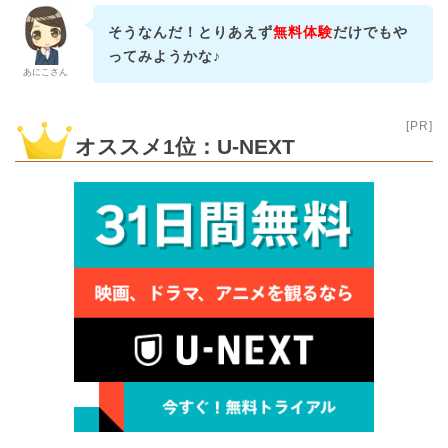
そうなんだ！とりあえず
無料体験
だけでもや
ってみようかな♪
あにこさん
[PR]
オススメ1位：U-NEXT