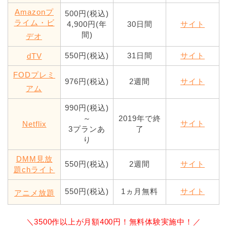
Amazonプ
500円(税込)
ライム・ビ
4,900円(年
30日間
サイト
間)
デオ
550円(税込)
31日間
サイト
dTV
FODプレミ
976円(税込)
2週間
サイト
アム
990円(税込)
～
2019年で終
サイト
Netflix
3プランあ
了
り
DMM見放
550円(税込)
2週間
サイト
題chライト
550円(税込)
1ヵ月無料
サイト
アニメ放題
＼3500作以上が月額400円！無料体験実施中！／