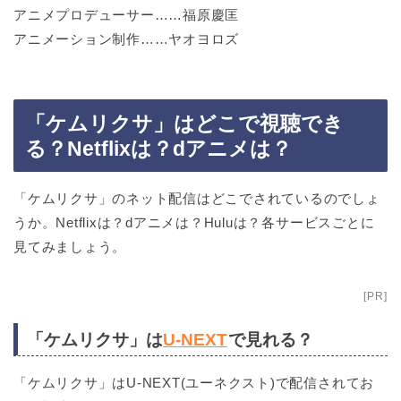
アニメプロデューサー……福原慶匡
アニメーション制作……ヤオヨロズ
「ケムリクサ」はどこで視聴でき
る？Netflixは？dアニメは？
「ケムリクサ」のネット配信はどこでされているのでしょ
うか。Netflixは？dアニメは？Huluは？各サービスごとに
見てみましょう。
[PR]
「ケムリクサ」は
U-NEXT
で見れる？
「ケムリクサ」はU-NEXT(ユーネクスト)で配信されてお