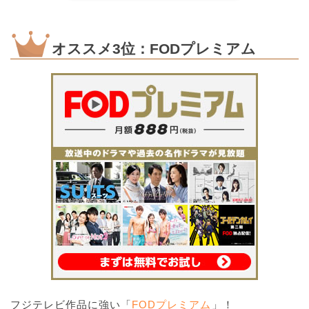
オススメ3位：FODプレミアム
フジテレビ作品に強い「
FODプレミアム
」！