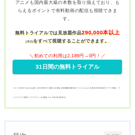
アニメも国内最大級の本数を取り揃えており、も
らえるポイントで有料動画の配信も視聴できま
す。
290,000本以上
無料トライアルでは⾒放題作品
をすべて視聴することができます。
(
※2)
＼初めての利用は2,189円→0円！／
31日間の無料トライアル
※1 ※GEM Partners調べ/2023年8⽉ 国内の主要な定額制動画配信サービスにおける洋画/邦画/海外ドラマ/韓流・ア
ジアドラマ/国内ドラマ/アニメを調査 ※2 2023年8⽉時点