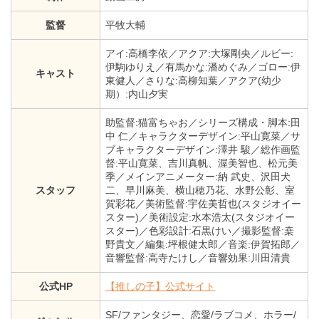
監督
平牧大輔
アイ:高橋李依／アクア:大塚剛央／ルビー:
伊駒ゆりえ／有馬かな:潘めぐみ／ゴロー:伊
キャスト
東健人／さりな:高柳知葉／アクア(幼少
期）:内山夕実
助監督:猫富ちゃお／シリーズ構成・脚本:田
中 仁／キャラクターデザイン:平山寛菜／サ
ブキャラクターデザイン:澤井 駿／総作画監
督:平山寛菜、吉川真帆、渥美智也、松元美
季／メインアニメーター:納 武史、沢田犬
スタッフ
二、早川麻美、横山穂乃花、水野公彰、室
賀彩花／美術監督:宇佐美哲也(スタジオイー
スター)／美術設定:水本浩太(スタジオイー
スター)／色彩設計:石黒けい／撮影監督:桒
野貴文／編集:坪根健太郎／音楽:伊賀拓郎／
音響監督:高寺たけし／音響効果:川田清貴
公式HP
【推しの子】公式サイト
SF/ファンタジー、恋愛/ラブコメ、ホラー/