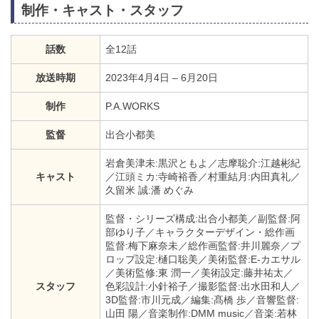
制作・キャスト・スタッフ
話数
全12話
放送時期
2023年4月4日 – 6月20日
制作
P.A.WORKS
監督
出合小都美
岩倉美津未:黒沢ともよ／志摩聡介:江越彬紀
キャスト
／江頭ミカ:寺崎裕香／村重結月:内田真礼／
久留米 誠:潘 めぐみ
監督・シリーズ構成:出合小都美／副監督:阿
部ゆり子／キャラクターデザイン・総作画
監督:梅下麻奈未／総作画監督:井川麗奈／プ
ロップ設定:樋口聡美／美術監督:E-カエサル
／美術監修:東 潤一／美術設定:藤井祐太／
スタッフ
色彩設計:小針裕子／撮影監督:出水田和人／
3D監督:市川元成／編集:髙橋 歩／音響監督:
山田 陽／音楽制作:DMM music／音楽:若林