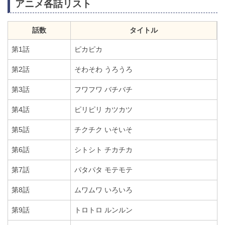
アニメ各話リスト
話数
タイトル
第1話
ピカピカ
第2話
そわそわ うろうろ
第3話
フワフワ バチバチ
第4話
ピリピリ カツカツ
第5話
チクチク いそいそ
第6話
シトシト チカチカ
第7話
パタパタ モテモテ
第8話
ムワムワ いろいろ
第9話
トロトロ ルンルン