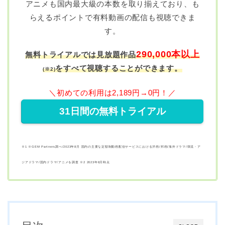
アニメも国内最大級の本数を取り揃えており、も
らえるポイントで有料動画の配信も視聴できま
す。
290,000本以上
無料トライアルでは⾒放題作品
をすべて視聴することができます。
(
※2)
＼初めての利用は2,189円→0円！／
31日間の無料トライアル
※1 ※GEM Partners調べ/2023年8⽉ 国内の主要な定額制動画配信サービスにおける洋画/邦画/海外ドラマ/韓流・ア
ジアドラマ/国内ドラマ/アニメを調査 ※2 2023年8⽉時点