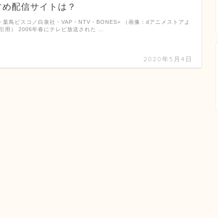
すめ配信サイトは？
© 葉鳥ビスコ／白泉社・VAP・NTV・BONES> （画像：dアニメストアよ
引用） 2006年春にテレビ放送された …
2020年5月4日