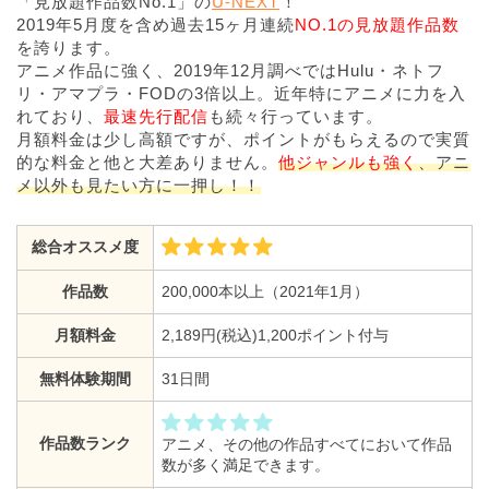
「見放題作品数No.1」の
U-NEXT
！
2019年5月度を含め過去15ヶ月連続
NO.1の見放題作品数
を誇ります。
アニメ作品に強く、2019年12月調べではHulu・ネトフ
リ・アマプラ・FODの3倍以上。近年特にアニメに力を入
れており、
最速先行配信
も続々行っています。
月額料金は少し高額ですが、ポイントがもらえるので実質
的な料金と他と大差ありません。
他ジャンルも強く
、アニ
メ以外も見たい方に一押し！！
総合オススメ度
作品数
200,000本以上（2021年1月）
月額料金
2,189円(税込)1,200ポイント付与
無料体験期間
31日間
作品数ランク
アニメ、その他の作品すべてにおいて作品
数が多く満足できます。