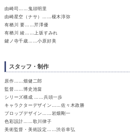
由崎司……鬼頭明里
由崎星空（ナサ）……榎木淳弥
有栖川 要……芹澤優
有栖川 綾……上坂すみれ
鍵ノ寺千歳……小原好美
スタッフ・制作
原作……畑健二郎
監督……博史池畠
シリーズ構成 ……兵頭一歩
キャラクターデザイン……佐々木政勝
プロップデザイン……岩畑剛一
色彩設計……歌川律子
美術監督・美術設定……渋谷幸弘