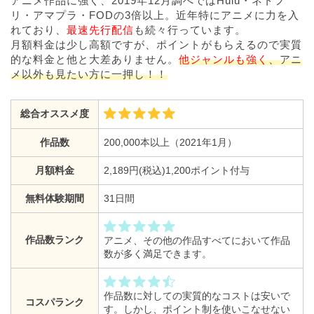
アニメ作品に強く、2019年12月調べではHulu・ネトフ
リ・アマプラ・FODの3倍以上。近年特にアニメに力を入
れており、
最速先行配信
も続々行っています。
月額料金は少し高額ですが、ポイントがもらえるので実質
的な料金と他と大差ありません。
他ジャンルも強く
、アニ
メ以外も見たい方に一押し！！
総合オススメ度
作品数
200,000本以上（2021年1月）
月額料金
2,189円(税込)1,200ポイント付与
無料体験期間
31日間
作品数ランク
アニメ、その他の作品すべてにおいて作品
数が多く満足できます。
作品数に対しての実質的なコストは安いで
コスパランク
す。しかし、ポイント制を使いこなせない