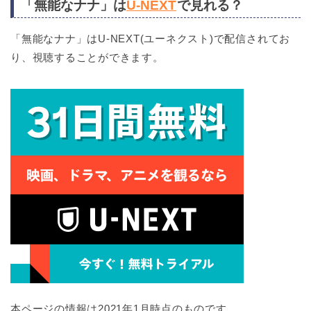
「無能なナナ」は
U-NEXT
で見れる？
「無能なナナ」はU-NEXT(ユーネクスト)で配信されてお
り、視聴することができます。
本ページの情報は2021年1月時点のものです。