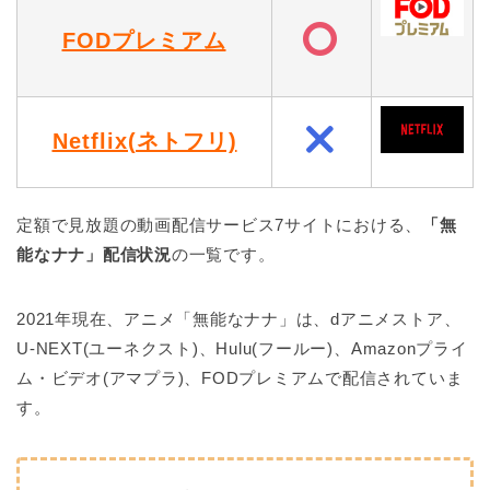
FODプレミアム
Netflix(ネトフリ)
定額で見放題の動画配信サービス7サイトにおける、
「無
能なナナ」配信状況
の一覧です。
2021年現在、アニメ「無能なナナ」は、dアニメストア、
U-NEXT(ユーネクスト)、Hulu(フールー)、Amazonプライ
ム・ビデオ(アマプラ)、FODプレミアムで配信されていま
す。