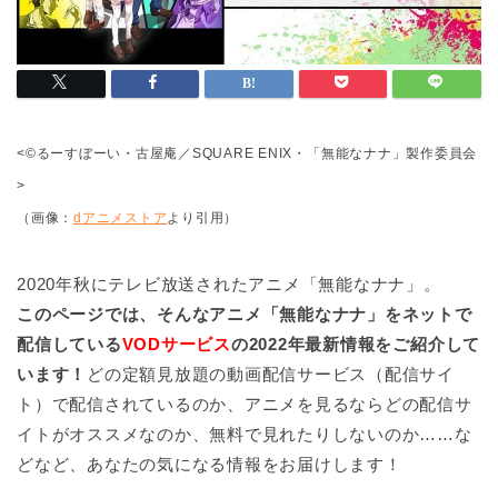
<©るーすぼーい・古屋庵／SQUARE ENIX・「無能なナナ」製作委員会
>
（画像：
dアニメストア
より引用）
2020年秋にテレビ放送されたアニメ「無能なナナ」。
このページでは、そんなアニメ「無能なナナ」をネットで
配信している
VODサービス
の2022年最新情報をご紹介して
います！
どの定額見放題の動画配信サービス（配信サイ
ト）で配信されているのか、アニメを見るならどの配信サ
イトがオススメなのか、無料で見れたりしないのか……な
どなど、あなたの気になる情報をお届けします！