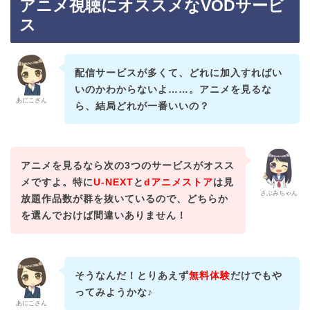
アニメ視聴にオススメなVODサービ
ス
配信サービスが多くて、どれに加入すればい
いのかわからないよ……。アニメを見るな
あにこさん
ら、結局どれが一番いいの？
アニメを見るなら次の3つのサービスがオスス
メですよ。特に
U-NEXT
と
dアニメストア
は見
さぶみちゃん
放題作品数が群を抜いているので、どちらか
を選んでおけば間違いありません！
そうなんだ！とりあえず
無料体験
だけでもや
ってみようかな♪
あにこさん