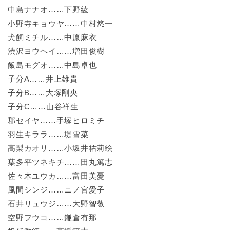
中島ナナオ……下野紘
小野寺キョウヤ……中村悠一
犬飼ミチル……中原麻衣
渋沢ヨウヘイ……増田俊樹
飯島モグオ……中島卓也
子分A……井上雄貴
子分B……大塚剛央
子分C……山谷祥生
郡セイヤ……手塚ヒロミチ
羽生キララ……堤雪菜
高梨カオリ……小坂井祐莉絵
葉多平ツネキチ……田丸篤志
佐々木ユウカ……富田美憂
風間シンジ……ニノ宮愛子
石井リュウジ……大野智敬
空野フウコ……鎌倉有那