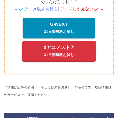
＼悩んだらこれ！／
←
アニメ以外も見る
│
アニメしか見ない
→
U-NEXT
31日間無料お試し
dアニメストア
31日間無料お試し
※情報は記事の公開日（もしくは最新更新日）のものです。
最新情報は
各サービスでご確認ください。