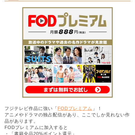
フジテレビ作品に強い「
FODプレミアム
」！
アニメやドラマの独占配信があり、ここでしか見れない作
品があります。
FODプレミアムに加入すると
・「書籍全品20%ポイント還元」