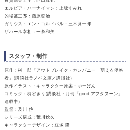
古賀沼美埜里：内田真礼
エルビア・ハーナイマン：上坂すみれ
的場甚三郎：藤原啓治
ガリウス・エン・コルドバル：三木眞一郎
ザハール宰相：一条和矢
スタッフ・制作
原作：榊一郎「アウトブレイク・カンパニー 萌える侵略
者」(講談社ラノベ文庫／講談社）
原作イラスト・キャラクター原案：ゆーげん
コミック：梶谷きり(講談社・月刊「good!アフタヌーン」
連載中）
監督：及川 啓
シリーズ構成：荒川稔久
キャラクターデザイン：豆塚 隆