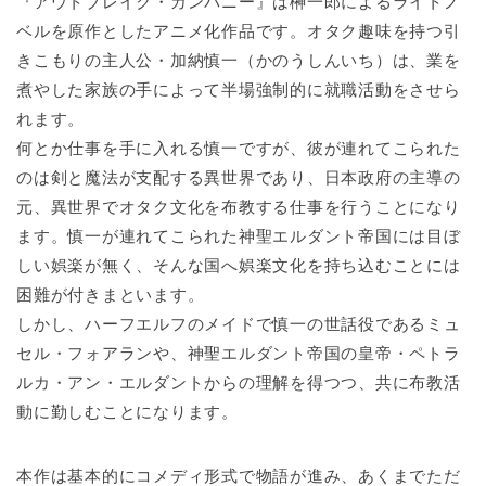
『アウトブレイク・カンパニー』は榊一郎によるライトノ
ベルを原作としたアニメ化作品です。オタク趣味を持つ引
きこもりの主人公・加納慎一（かのうしんいち）は、業を
煮やした家族の手によって半場強制的に就職活動をさせら
れます。
何とか仕事を手に入れる慎一ですが、彼が連れてこられた
のは剣と魔法が支配する異世界であり、日本政府の主導の
元、異世界でオタク文化を布教する仕事を行うことになり
ます。慎一が連れてこられた神聖エルダント帝国には目ぼ
しい娯楽が無く、そんな国へ娯楽文化を持ち込むことには
困難が付きまといます。
しかし、ハーフエルフのメイドで慎一の世話役であるミュ
セル・フォアランや、神聖エルダント帝国の皇帝・ペトラ
ルカ・アン・エルダントからの理解を得つつ、共に布教活
動に勤しむことになります。
本作は基本的にコメディ形式で物語が進み、あくまでただ