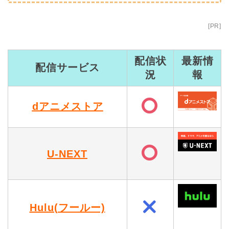
[PR]
配信状
最新情
配信サービス
況
報
dアニメストア
U-NEXT
Hulu(フールー)