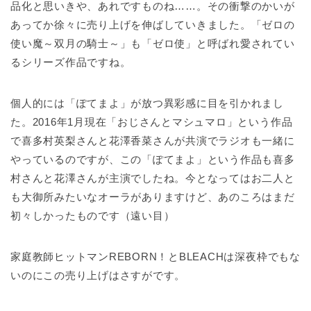
品化と思いきや、あれですものね……。その衝撃のかいが
あってか徐々に売り上げを伸ばしていきました。「ゼロの
使い魔～双月の騎士～」も「ゼロ使」と呼ばれ愛されてい
るシリーズ作品ですね。
個人的には「ぽてまよ」が放つ異彩感に目を引かれまし
た。2016年1月現在「おじさんとマシュマロ」という作品
で喜多村英梨さんと花澤香菜さんが共演でラジオも一緒に
やっているのですが、この「ぽてまよ」という作品も喜多
村さんと花澤さんが主演でしたね。今となってはお二人と
も大御所みたいなオーラがありますけど、あのころはまだ
初々しかったものです（遠い目）
家庭教師ヒットマンREBORN！とBLEACHは深夜枠でもな
いのにこの売り上げはさすがです。