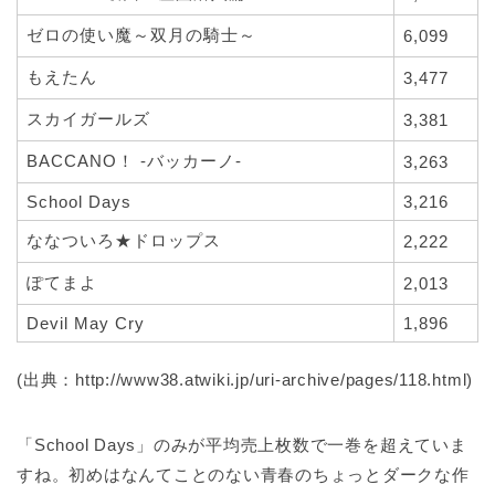
ゼロの使い魔～双月の騎士～
6,099
もえたん
3,477
スカイガールズ
3,381
BACCANO！ -バッカーノ-
3,263
School Days
3,216
ななついろ★ドロップス
2,222
ぽてまよ
2,013
Devil May Cry
1,896
(出典：http://www38.atwiki.jp/uri-archive/pages/118.html)
「School Days」のみが平均売上枚数で一巻を超えていま
すね。初めはなんてことのない青春のちょっとダークな作