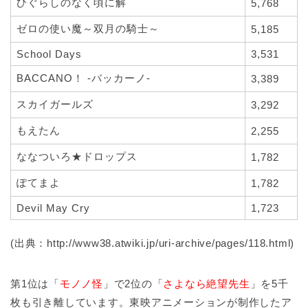
ひぐらしのなく頃に解
5,768
ゼロの使い魔～双月の騎士～
5,185
School Days
3,531
BACCANO！ -バッカーノ-
3,389
スカイガールズ
3,292
もえたん
2,255
ななついろ★ドロップス
1,782
ぽてまよ
1,782
Devil May Cry
1,723
(出典：http://www38.atwiki.jp/uri-archive/pages/118.html)
第1位は「
モノノ怪
」で2位の「
さよなら絶望先生
」を5千
枚も引き離しています。東映アニメーションが制作したア