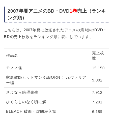
2007年夏アニメのBD・DVD
1巻
売上（ランキ
ング順）
こちらは、2007年夏に放送されたアニメの第1巻の
DVD・
BDの売上
枚数をランキング順に表にしています。
売上枚
作品名
数
モノノ怪
15,150
家庭教師ヒットマンREBORN！ vsヴァリア
9,002
ー編
さよなら絶望先生
7,912
ひぐらしのなく頃に解
7,201
BLEACH 破面・虚圏潜入篇
6,189