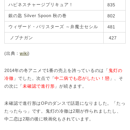
ハピネスチャージプリキュア！
835
銀の匙 Silver Spoon 秋の巻
802
ウィザード・バリスターズ ～弁魔士セシル
481
ノブナガン
427
(出典：
wiki
)
2014年の冬アニメで1番の売上を誇っているのは「
鬼灯の
冷徹
」でした。次点で「
中二病でも恋がしたい！戀
」、そ
の次に「
未確認で進行形
」が続きます。
未確認で進行形はOPのダンスで話題になりました。「たっ
たったらっ」です。鬼灯の冷徹は2期が作られましたし、
中二恋は2期の後に映画化もされています。