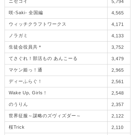
ニセコイ
5,794
咲-Saki- 全国編
4,565
ウィッチクラフトワークス
4,171
ノラガミ
4,133
生徒会役員共＊
3,752
てさぐれ！部活もの あんこーる
3,479
マケン姫っ！通
2,965
ディーふらぐ！
2,561
Wake Up, Girls！
2,548
のうりん
2,357
世界征服～謀略のズヴィズダー～
2,122
桜Trick
2,110