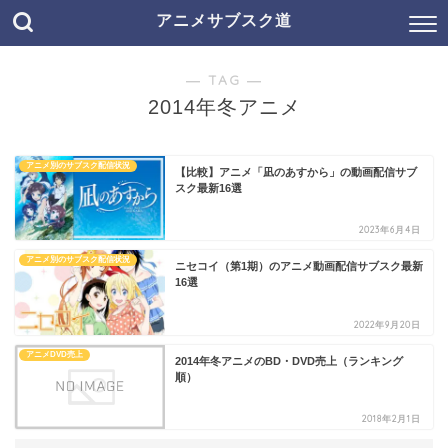
アニメサブスク道
― TAG ―
2014年冬アニメ
アニメ別のサブスク配信状況
【比較】アニメ「凪のあすから」の動画配信サブ
スク最新16選
2023年6月4日
アニメ別のサブスク配信状況
ニセコイ（第1期）のアニメ動画配信サブスク最新
16選
2022年9月20日
アニメDVD売上
2014年冬アニメのBD・DVD売上（ランキング
順）
2018年2月1日