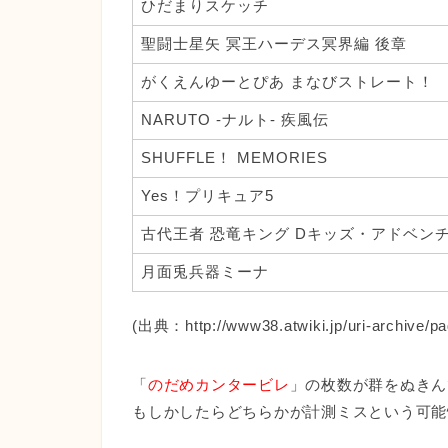
ひだまりスケッチ
聖闘士星矢 冥王ハーデス冥界編 後章
がくえんゆーとぴあ まなびストレート！
NARUTO -ナルト- 疾風伝
SHUFFLE！ MEMORIES
Yes！プリキュア5
古代王者 恐竜キング Dキッズ・アドベン
月面兎兵器ミーナ
(出典：http://www38.atwiki.jp/uri-archive/pa
「
のだめカンタービレ
」の枚数が群をぬきん
もしかしたらどちらかが計測ミスという可能