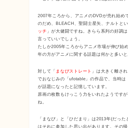
2007年ころから、アニメのDVDが売れ始
のだめ、BLEACH、聖闘士星矢、ナルトと
ッチ
」が大健闘ですね。きらら系列の好調は
言っていいでしょう。
たしか2005年ころからアニメ市場が伸び始
年の方がアニメに関する話題は何かと多いと
対して「
まなびストレート
」は大きく離され
でおなじみの「ufotable」の作品で、当
が話題になったと記憶しています。
原画の枚数もけっこう力をいれたようですが
ね。
「まなび」と「ひだまり」は2013年(だっ
はそれに参加した思い出があります。その帰