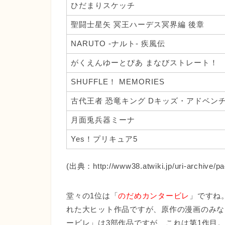
ひだまりスケッチ
聖闘士星矢 冥王ハーデス冥界編 後章
NARUTO -ナルト- 疾風伝
がくえんゆーとぴあ まなびストレート！
SHUFFLE！ MEMORIES
古代王者 恐竜キング Dキッズ・アドベン
月面兎兵器ミーナ
Yes！プリキュア5
(出典：http://www38.atwiki.jp/uri-archive/pa
堂々の1位は「
のだめカンタービレ
」ですね
れた大ヒット作品ですが、原作の漫画のみな
ービレ」は3部作品ですが、これは第1作目