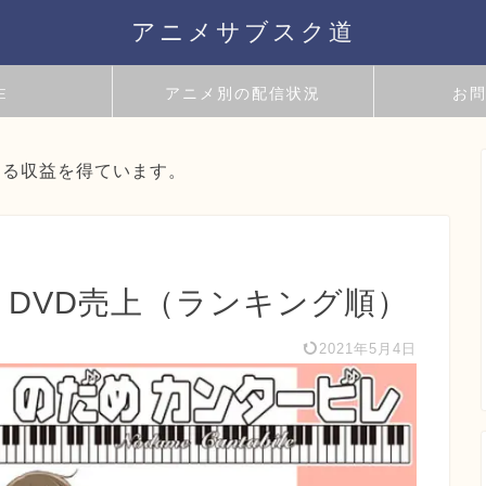
アニメサブスク道
E
アニメ別の配信状況
お
よる収益を得ています。
D・DVD売上（ランキング順）
2021年5月4日