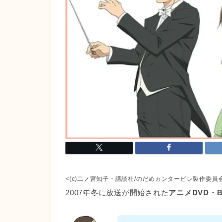
<(c)二ノ宮知子・講談社/のだめカンタービレ製作委員
2007年冬に放送が開始された
アニメDVD・